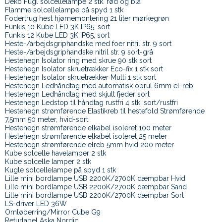
Deko Fugl solcellelampe 2 stk. rød og blå
Flamme solcellelampe på spyd 1 stk
Fodertrug hest hjørnemontering 21 liter mørkegrøn
Funkis 10 Kube LED 3K IP65, sort
Funkis 12 Kube LED 3K IP65, sort
Heste-/arbejdsgriphandske med foer nitril str. 9 sort
Heste-/arbejdsgriphandske nitril str. 9 sort-grå
Hestehegn Isolator ring med skrue 90 stk sort
Hestehegn Isolator skruetrækker Eco-fix 1 stk sort
Hestehegn Isolator skruetrækker Multi 1 stk sort
Hestehegn Ledhåndtag med automatisk oprul 6mm el-reb
Hestehegn Ledhåndtag med skjult fjeder sort
Hestehegn Ledstop til håndtag rustfri 4 stk, sort/rustfri
Hestehegn strømførende Elastikreb til hestefold Strømførende
7,5mm 50 meter, hvid-sort
Hestehegn strømførende elkabel isoleret 100 meter
Hestehegn strømførende elkabel isoleret 25 meter
Hestehegn strømførende elreb 5mm hvid 200 meter
Kube solcelle havelamper 2 stk
Kube solcelle lamper 2 stk
Kugle solcellelampe på spyd 1 stk
Lille mini bordlampe USB 2200K/2700K dæmpbar Hvid
Lille mini bordlampe USB 2200K/2700K dæmpbar Sand
Lille mini bordlampe USB 2200K/2700K dæmpbar Sort
LS-driver LED 36W
Omløberring/Mirror Cube G9
Returlabel Aska Nordic