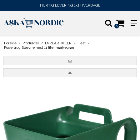
HURTIG LEVERING 1-2 HVERDAGE
0
Forside
/
Produkter
/
DYREARTIKLER
/
Hest
/
Fodertrug Stævne hest 11 liter mørkegrøn